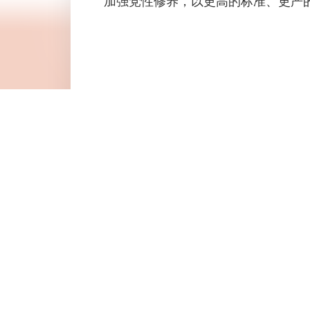
加强党性修养，以更高的标准、更严
友情链接：
中华人民共和国教育部
重