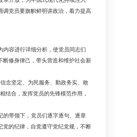
改革开放，为中国式现代化持续注入
强调党员要旗帜鲜明讲政治，着力提高
为内容进行详细分析，使党员同志们
不断修身律己，带头营造和维护社会新
“信念坚定、为民服务、勤政务实、敢
作相结合，发挥党员的先锋模范作用，
记的带领下，党员们逐字逐句、逐章
记党的纪律，自觉遵守党纪党规，不断