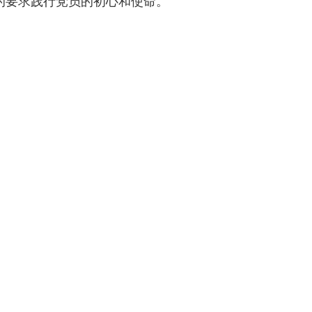
的要求践行党员的初心和使命。
庆市人民政府网
重庆市教育委员会公众信息网
重庆统
学校地址：重庆市黔江区武陵大道北段1785号
招生电话：023—79320888 79311888
网站备案：渝ICP备19010118号