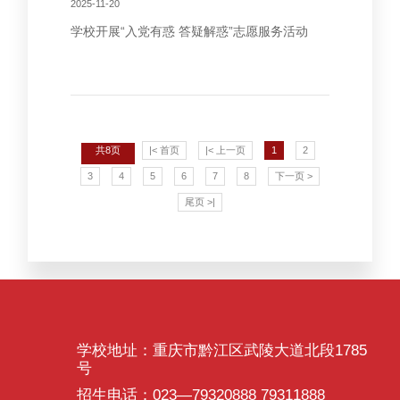
2025-11-20
学校开展“入党有惑 答疑解惑”志愿服务活动
共8页
|< 首页
|< 上一页
1
2
3
4
5
6
7
8
下一页 >
尾页 >|
学校地址：重庆市黔江区武陵大道北段1785
号
招生电话：023—79320888 79311888