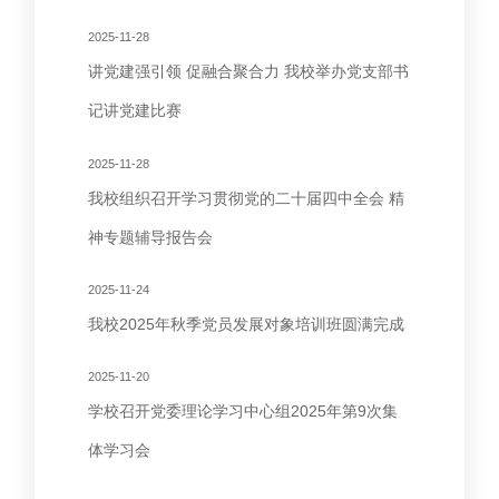
2025-11-28
讲党建强引领 促融合聚合力 我校举办党支部书
记讲党建比赛
2025-11-28
我校组织召开学习贯彻党的二十届四中全会 精
神专题辅导报告会
2025-11-24
我校2025年秋季党员发展对象培训班圆满完成
2025-11-20
学校召开党委理论学习中心组2025年第9次集
体学习会